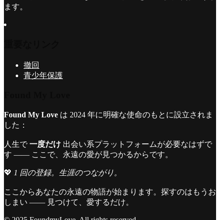
ます。
重要なリンク
撤回
青少年保護
Found My Love
Found My Love
は 2024 年に明確な使命のもとに設立されま
した：
人生で
一度だけ
出会い系プラットフォームが必要なはずで
す —— ここで、永遠の愛が見つかるからです。
💖
1 回の登録。生涯のつながり。
ここからあなたの永遠の物語が始まります。探すのはもうお
しまい —— 見つけて、愛するだけ。
© 2025 FoundmyLove. All rights reserved