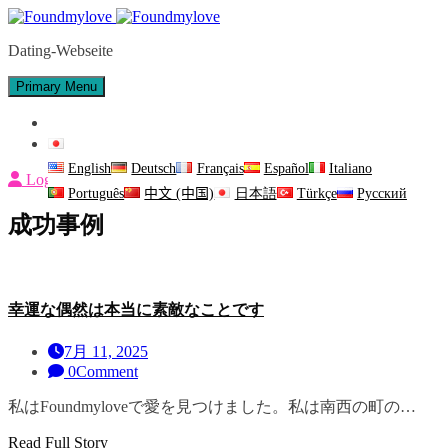
Skip
to
Dating-Webseite
content
Primary Menu
お問い合わせ
日本語
English
Deutsch
Français
Español
Italiano
Login
Português
中文 (中国)
日本語
Türkçe
Русский
成功事例
幸運な偶然は本当に素敵なことです
7月 11, 2025
0
Comment
私はFoundmyloveで愛を見つけました。私は南西の町の…
Read Full Story