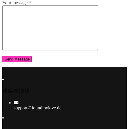
Your message
*
連絡先情報
support@foundmylove.de