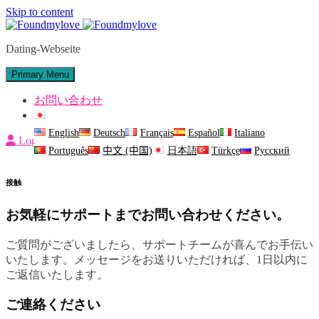
Skip to content
Dating-Webseite
Primary Menu
お問い合わせ
日本語
English
Deutsch
Français
Español
Italiano
Login
Português
中文 (中国)
日本語
Türkçe
Русский
接触
お気軽にサポートまでお問い合わせください。
ご質問がございましたら、サポートチームが喜んでお手伝い
いたします。メッセージをお送りいただければ、1日以内に
ご返信いたします。
ご連絡ください