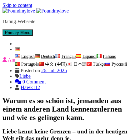
Skip to content
Dating-Webseite
Primary Menu
Kontakt
Deutsch
English
Deutsch
Français
Español
Italiano
Anmeldung
Português
中文 (中国)
日本語
Türkçe
Русский
Posted on
26. Juli 2025
Liebe
0
Comment
Hawk112
Warum es so schön ist, jemanden aus
einem anderen Land kennenzulernen –
und wie es gelingen kann.
Liebe kennt keine Grenzen – und in der heutigen
Welt gilt das mehr denn je.