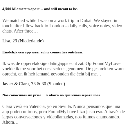
4,500 kilometers apart… and still meant to be.
We matched while I was on a work trip in Dubai. We stayed in
touch after I flew back to London – daily calls, voice notes, video
chats. After three…
Lisa, 29 (Niederlande)
Eindelijk een app waar echte connecties ontstaan.
Ik was de oppervlakkige datingapps echt zat. Op FoundMyLove
voelde ik me voor het eerst serieus genomen. De gesprekken waren
oprecht, en ik heb iemand gevonden die écht bij me…
Javier & Clara, 33 & 30 (Spanien)
Nos conocimos sin prisa… y ahora no queremos separarnos.
Clara vivía en Valencia, yo en Sevilla. Nunca pensamos que una
app podría unirnos, pero FoundMyLove hizo justo eso. A través de
largas conversaciones y videollamadas, nos fuimos enamorando.
Ahora…