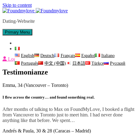
Skip to content
Dating-Webseite
Primary Menu
Contattaci
Italiano
English
Deutsch
Français
Español
Italiano
Login
Português
中文 (中国)
日本語
Türkçe
Русский
Testimonianze
Emma, 34 (Vancouver – Toronto)
I flew across the country… and found something real.
After months of talking to Max on FoundMyLove, I booked a flight
from Vancouver to Toronto just to meet him. I had never done
anything like that before. We spent…
Andrés & Paula, 30 & 28 (Caracas – Madrid)