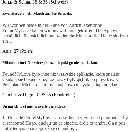
Jonas & Selina, 38 & 36 (Schweiz)
Zwei Herzen – ein Match aus der Schweiz.
Wir wohnen beide in der Nähe von Zürich, aber ohne
FoundMyLove hätten wir uns wohl nie getroffen. Die App war
persönlich, übersichtlich und voller ehrlicher Profile. Heute sind wir
ein…
Ania, 27 (Polen)
Miłość online? Nie wierzyłam… dopóki go nie spotkałam.
FoundMyLove było inne niż wszystkie aplikacje, które znałam.
Czułam się bezpiecznie, rozmowy były głębokie i prawdziwe.
Poznałam Michała – i to była najlepsza decyzja, jaką podjęłam.
Camille & Hugo, 31 & 35 (Frankreich)
Un match… et une nouvelle vie à deux.
J’ai installé FoundMyLove sans vraiment y croire, et pourtant… J’y
ai rencontré Hugo, quelqu’un de sincère, drôle et tendre. On a pris
notre temps, on a appris à se connaître,…