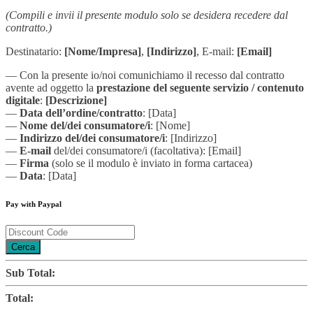
(Compili e invii il presente modulo solo se desidera recedere dal
contratto.)
Destinatario:
[Nome/Impresa]
,
[Indirizzo]
, E-mail:
[Email]
— Con la presente io/noi comunichiamo il recesso dal contratto
avente ad oggetto la
prestazione del seguente servizio / contenuto
digitale
:
[Descrizione]
—
Data dell’ordine/contratto
: [Data]
—
Nome del/dei consumatore/i
: [Nome]
—
Indirizzo del/dei consumatore/i
: [Indirizzo]
—
E-mail
del/dei consumatore/i (facoltativa): [Email]
—
Firma
(solo se il modulo è inviato in forma cartacea)
—
Data
: [Data]
Pay with Paypal
Cerca
Sub Total:
Total: