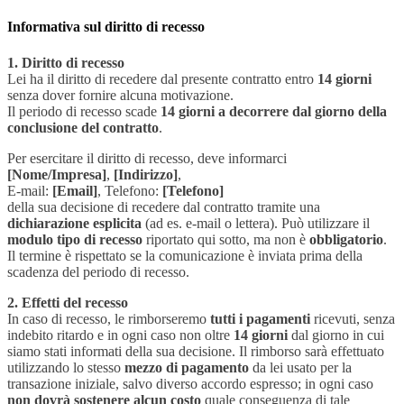
Informativa sul diritto di recesso
1. Diritto di recesso
Lei ha il diritto di recedere dal presente contratto entro
14 giorni
senza dover fornire alcuna motivazione.
Il periodo di recesso scade
14 giorni a decorrere dal giorno della
conclusione del contratto
.
Per esercitare il diritto di recesso, deve informarci
[Nome/Impresa]
,
[Indirizzo]
,
E-mail:
[Email]
, Telefono:
[Telefono]
della sua decisione di recedere dal contratto tramite una
dichiarazione esplicita
(ad es. e-mail o lettera). Può utilizzare il
modulo tipo di recesso
riportato qui sotto, ma non è
obbligatorio
.
Il termine è rispettato se la comunicazione è inviata prima della
scadenza del periodo di recesso.
2. Effetti del recesso
In caso di recesso, le rimborseremo
tutti i pagamenti
ricevuti, senza
indebito ritardo e in ogni caso non oltre
14 giorni
dal giorno in cui
siamo stati informati della sua decisione. Il rimborso sarà effettuato
utilizzando lo stesso
mezzo di pagamento
da lei usato per la
transazione iniziale, salvo diverso accordo espresso; in ogni caso
non dovrà sostenere alcun costo
quale conseguenza di tale