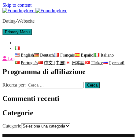
Skip to content
Dating-Webseite
Primary Menu
Contattaci
Italiano
English
Deutsch
Français
Español
Italiano
Login
Português
中文 (中国)
日本語
Türkçe
Русский
Programma di affiliazione
Ricerca per:
Commenti recenti
Categorie
Categorie