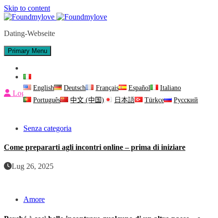
Skip to content
Dating-Webseite
Primary Menu
Contattaci
Italiano
English
Deutsch
Français
Español
Italiano
Login
Português
中文 (中国)
日本語
Türkçe
Русский
Senza categoria
Come prepararti agli incontri online – prima di iniziare
Lug 26, 2025
Amore