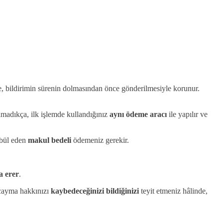
e, bildirimin sürenin dolmasından önce gönderilmesiyle korunur.
ılmadıkça, ilk işlemde kullandığınız
aynı ödeme aracı
ile yapılır ve
bül eden
makul bedeli
ödemeniz gerekir.
a erer
.
 cayma hakkınızı
kaybedeceğinizi bildiğinizi
teyit etmeniz hâlinde,