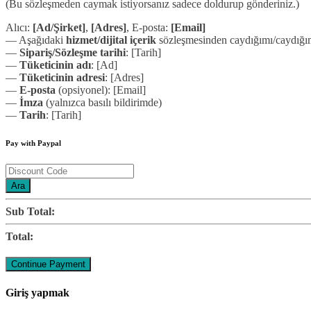
(Bu sözleşmeden caymak istiyorsanız sadece doldurup gönderiniz.)
Alıcı:
[Ad/Şirket]
,
[Adres]
, E-posta:
[Email]
— Aşağıdaki
hizmet/dijital içerik
sözleşmesinden caydığımı/caydığım
—
Sipariş/Sözleşme tarihi
: [Tarih]
—
Tüketicinin adı
: [Ad]
—
Tüketicinin adresi
: [Adres]
—
E-posta
(opsiyonel): [Email]
—
İmza
(yalnızca basılı bildirimde)
—
Tarih
: [Tarih]
Pay with Paypal
Ara
Sub Total:
Total:
Giriş yapmak