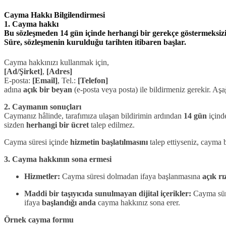
Cayma Hakkı Bilgilendirmesi
1. Cayma hakkı
Bu sözleşmeden
14 gün
içinde
herhangi bir gerekçe göstermeksiz
Süre,
sözleşmenin kurulduğu tarihten
itibaren başlar.
Cayma hakkınızı kullanmak için,
[Ad/Şirket]
,
[Adres]
E-posta:
[Email]
, Tel.:
[Telefon]
adına
açık bir beyan
(e-posta veya posta) ile bildirmeniz gerekir. Aş
2. Caymanın sonuçları
Caymanız hâlinde, tarafımıza ulaşan bildirimin ardından
14 gün
içind
sizden
herhangi bir ücret
talep edilmez.
Cayma süresi içinde
hizmetin başlatılmasını
talep ettiyseniz, cayma 
3. Cayma hakkının sona ermesi
Hizmetler:
Cayma süresi dolmadan ifaya başlanmasına
açık rı
Maddi bir taşıyıcıda sunulmayan dijital içerikler:
Cayma sür
ifaya
başlandığı anda
cayma hakkınız sona erer.
Örnek cayma formu