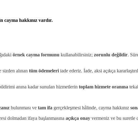
in
cayma hakkınız vardır.
ağıdaki
örnek cayma formunu
kullanabilirsiniz;
zorunlu değildir
. Sür
e sizden alınan
tüm ödemeleri
iade ederiz. İade, aksi açıkça kararlaştır
bildirimi anına kadar sunulan hizmetlerin
toplam hizmete oranına
teka
zanız
bulunması ve
tam ifa
gerçekleşmesi hâlinde, cayma hakkınız
son
esi dolmadan ifaya başlanmasına
açıkça onay
vermeniz ve bu suretle