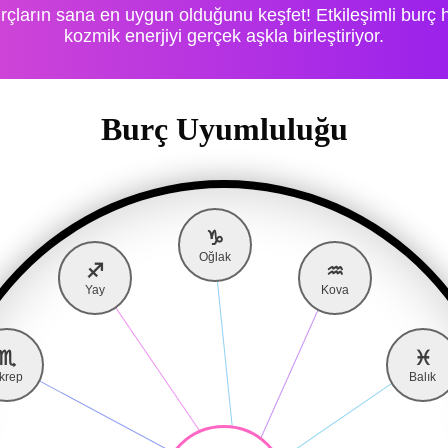
rçların sana en uygun olduğunu keşfet! Etkileşimli burç h
kozmik enerjiyi gerçek aşkla birleştiriyor.
Burç Uyumluluğu
♑
Oğlak
♐
♒
Yay
Kova
♏
♓
krep
Balık