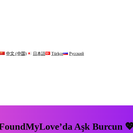
s
中文 (中国)
日本語
Türkçe
Русский
FoundMyLove’da Aşk Burcun 