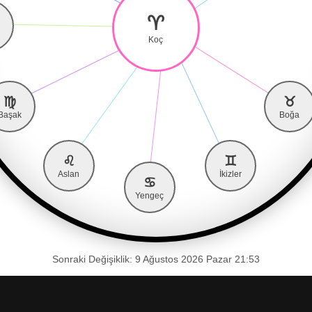
♈
Koç
♍
♉
Başak
Boğa
♌
♊
Aslan
İkizler
♋
Yengeç
Sonraki Değişiklik: 9 Ağustos 2026 Pazar 21:53