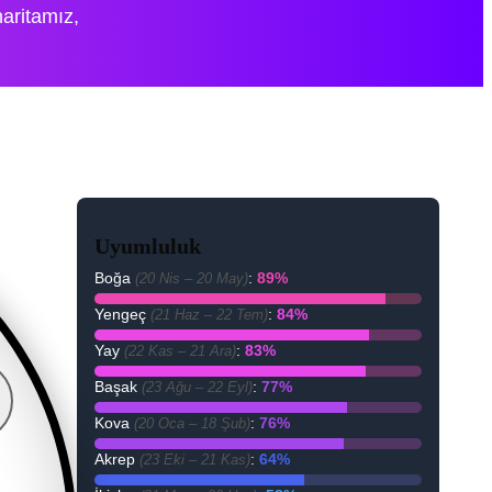
aritamız,
Uyumluluk
Boğa
:
89%
(20 Nis – 20 May)
Yengeç
:
84%
(21 Haz – 22 Tem)
Yay
:
83%
(22 Kas – 21 Ara)
Başak
:
77%
(23 Ağu – 22 Eyl)
Kova
:
76%
(20 Oca – 18 Şub)
Akrep
:
64%
(23 Eki – 21 Kas)