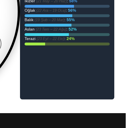
İkizler
:
58%
(21 May – 20 Haz)
Oğlak
:
56%
(22 Ara – 19 Oca)
Balık
:
55%
(19 Şub – 20 Mar)
Aslan
:
52%
(23 Tem – 22 Ağu)
Terazi
:
24%
(23 Eyl – 22 Eki)