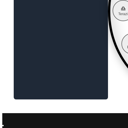
♎
Terazi