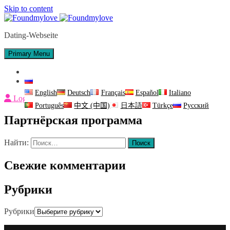
Skip to content
Dating-Webseite
Primary Menu
Контакты
Русский
English
Deutsch
Français
Español
Italiano
Login
Português
中文 (中国)
日本語
Türkçe
Русский
Партнёрская программа
Найти:
Свежие комментарии
Рубрики
Рубрики