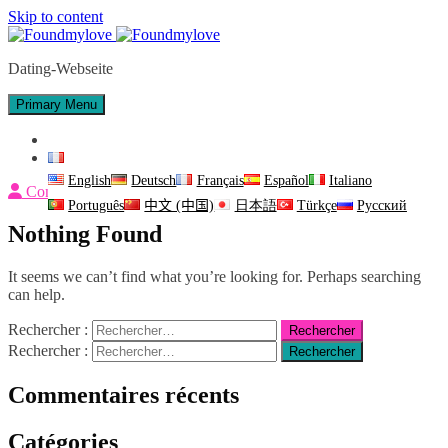
Skip to content
Dating-Webseite
Primary Menu
Nous contacter
Français
English
Deutsch
Français
Español
Italiano
Connexion
Português
中文 (中国)
日本語
Türkçe
Русский
Nothing Found
It seems we can’t find what you’re looking for. Perhaps searching
can help.
Rechercher :
Rechercher :
Commentaires récents
Catégories