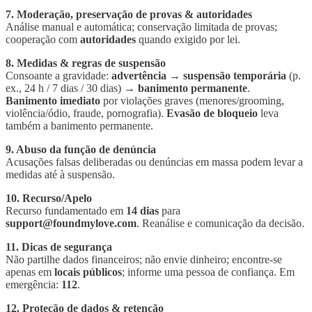
7. Moderação, preservação de provas & autoridades
Análise manual e automática; conservação limitada de provas;
cooperação com
autoridades
quando exigido por lei.
8. Medidas & regras de suspensão
Consoante a gravidade:
advertência
→
suspensão temporária
(p.
ex., 24 h / 7 dias / 30 dias) →
banimento permanente
.
Banimento imediato
por violações graves (menores/grooming,
violência/ódio, fraude, pornografia).
Evasão de bloqueio
leva
também a banimento permanente.
9. Abuso da função de denúncia
Acusações falsas deliberadas ou denúncias em massa podem levar a
medidas até à suspensão.
10. Recurso/Apelo
Recurso fundamentado em
14 dias
para
support@foundmylove.com
. Reanálise e comunicação da decisão.
11. Dicas de segurança
Não partilhe dados financeiros; não envie dinheiro; encontre-se
apenas em
locais públicos
; informe uma pessoa de confiança. Em
emergência:
112
.
12. Proteção de dados & retenção