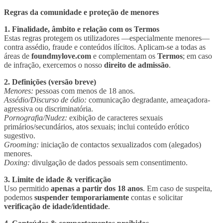
Regras da comunidade e proteção de menores
1. Finalidade, âmbito e relação com os Termos
Estas regras protegem os utilizadores —especialmente menores—
contra assédio, fraude e conteúdos ilícitos. Aplicam-se a todas as
áreas de
foundmylove.com
e complementam os
Termos
; em caso
de infração, exercemos o nosso
direito de admissão
.
2. Definições (versão breve)
Menores:
pessoas com menos de 18 anos.
Assédio/Discurso de ódio:
comunicação degradante, ameaçadora-
agressiva ou discriminatória.
Pornografia/Nudez:
exibição de caracteres sexuais
primários/secundários, atos sexuais; inclui conteúdo erótico
sugestivo.
Grooming:
iniciação de contactos sexualizados com (alegados)
menores.
Doxing:
divulgação de dados pessoais sem consentimento.
3. Limite de idade & verificação
Uso permitido
apenas a partir dos 18 anos
. Em caso de suspeita,
podemos
suspender temporariamente
contas e solicitar
verificação de idade/identidade
.